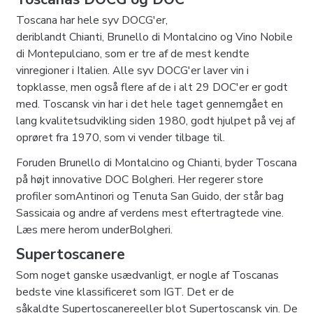
Toscana har hele syv DOCG'er,
deriblandt Chianti, Brunello di Montalcino og Vino Nobile
di Montepulciano, som er tre af de mest kendte
vinregioner i Italien. Alle syv DOCG'er laver vin i
topklasse, men også flere af de i alt 29 DOC'er er godt
med. Toscansk vin har i det hele taget gennemgået en
lang kvalitetsudvikling siden 1980, godt hjulpet på vej af
oprøret fra 1970, som vi vender tilbage til.
Foruden Brunello di Montalcino og Chianti, byder Toscana
på højt innovative DOC Bolgheri. Her regerer store
profiler somAntinori og Tenuta San Guido, der står bag
Sassicaia og andre af verdens mest eftertragtede vine.
Læs mere herom underBolgheri.
Supertoscanere
Som noget ganske usædvanligt, er nogle af Toscanas
bedste vine klassificeret som IGT. Det er de
såkaldte Supertoscanereeller blot Supertoscansk vin. De