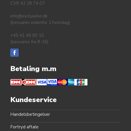
CVR 42 28 74 07
info@excluwine.dk
(besvares indenfor 1 hverdag)
+45 41 49 90 10
(besvares fra 8-16)
Betaling m.m
Kundeservice
Handelsbetingelser
Fortryd aftale