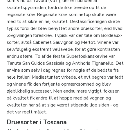
som Vino da Tavola (VdT), der er i bunden af
kvalitetspyramiden, fordi de ikke levede op til de
regionale krav. Regionale krav, som netop skulle være
med til at sikre en høj kvalitet. Deklassificeringen skete
typisk fordi der blev benyttet andre druesorter, end hvad
lovgivningen foreskrev. Typisk var der tale om Bordeaux-
sorter, altså Cabernet Sauvignon og Merlot. Vinene var
selvfølgelig ekstremt vellavede, for at gøre kontrasten
endnu større. To af de første Supertoskanskevine var
Tanuta San Guidos Sassicaia og Antinoris Tignanello. Det
er vine som selv i dag regnes for nogle af de bedste fra
hele Italien! Mediestuntet virkede, et nyt begreb var født
og vinene fik den fortjente opmærksomhed og blev
øjeblikkelig successer. Men endnu mere vigtigt, fokusen
på kvalitet fik andre til at hoppe med på vognen og
kvaliteten har så at sige været stigende lige siden - og
det var reelt målet.
Druesorter i Toscana