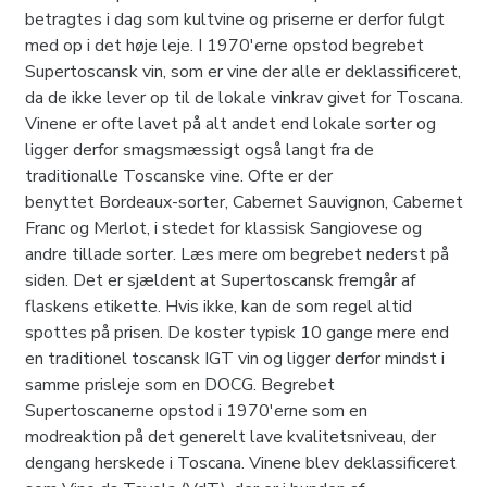
betragtes i dag som kultvine og priserne er derfor fulgt
med op i det høje leje. I 1970'erne opstod begrebet
Supertoscansk vin, som er vine der alle er deklassificeret,
da de ikke lever op til de lokale vinkrav givet for Toscana.
Vinene er ofte lavet på alt andet end lokale sorter og
ligger derfor smagsmæssigt også langt fra de
traditionalle Toscanske vine. Ofte er der
benyttet Bordeaux-sorter, Cabernet Sauvignon, Cabernet
Franc og Merlot, i stedet for klassisk Sangiovese og
andre tillade sorter. Læs mere om begrebet nederst på
siden. Det er sjældent at Supertoscansk fremgår af
flaskens etikette. Hvis ikke, kan de som regel altid
spottes på prisen. De koster typisk 10 gange mere end
en traditionel toscansk IGT vin og ligger derfor mindst i
samme prisleje som en DOCG. Begrebet
Supertoscanerne opstod i 1970'erne som en
modreaktion på det generelt lave kvalitetsniveau, der
dengang herskede i Toscana. Vinene blev deklassificeret