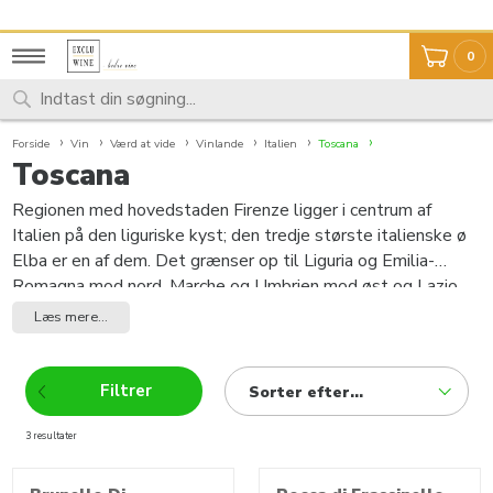
Fysisk butik i Arden
0
Forside
Vin
Værd at vide
Vinlande
Italien
Toscana
Toscana
Regionen med hovedstaden Firenze ligger i centrum af
Italien på den liguriske kyst; den tredje største italienske ø
Elba er en af ​​dem. Det grænser op til Liguria og Emilia-
Romagna mod nord, Marche og Umbrien mod øst og Lazio
mod syd. Ud over Piemonte er Toscana sandsynligvis den
Læs mere...
mest berømte italienske vindyrkningsregion og også et af de
mest naturskønne områder i landet. Længe før romerne
dyrkede etruskerne vin her, hvilket gjorde den til en af ​​de
Filtrer
Sorter efter...
ældste vindyrkningsregioner i Europa. I gamle tider dannede
området landet Etruria, opkaldt efter de oprindelige folk. På
3 resultater
produkter
romersk betyder dette Tuscia, hvorfra Toscana opstod. Fra
det tredje århundrede f.Kr. blev etruskerne absorberet af