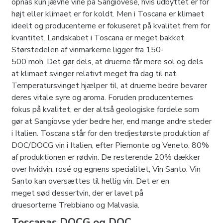
opnås kun jævne vine på Sangiovese, hvis udbyttet er for
højt eller klimaet er for koldt. Men i Toscana er klimaet
ideelt og producenterne er fokuseret på kvalitet frem for
kvantitet. Landskabet i Toscana er meget bakket.
Størstedelen af vinmarkerne ligger fra 150-
500 moh. Det gør dels, at druerne får mere sol og dels
at klimaet svinger relativt meget fra dag til nat.
Temperatursvinget hjælper til, at druerne bedre bevarer
deres vitale syre og aroma. Foruden producenternes
fokus på kvalitet, er der altså geologiske fordele som
gør at Sangiovse yder bedre her, end mange andre steder
i Italien. Toscana står for den tredjestørste produktion af
DOC/DOCG vin i Italien, efter Piemonte og Veneto. 80%
af produktionen er rødvin. De resterende 20% dækker
over hvidvin, rosé og egnens specialitet, Vin Santo. Vin
Santo kan oversættes til hellig vin. Det er en
meget sød dessertvin, der er lavet på
druesorterne Trebbiano og Malvasia.
Toscanas DOCG og DOC