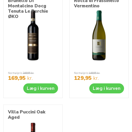
Brunello Di
Rocca di Frassinello
romerne. Romerne lånte små lande til veteranlegionærer for
Montalcino Docg
Vermentino
Tenuta Le Perchie
deres ydelser til fædrelandet.
ØKO
Normalpris
249,95
kr.
Normalpris
149,95
kr.
169,95
kr.
129,95
kr.
Læg i kurven
Læg i kurven
Villa Puccini Oak
Aged