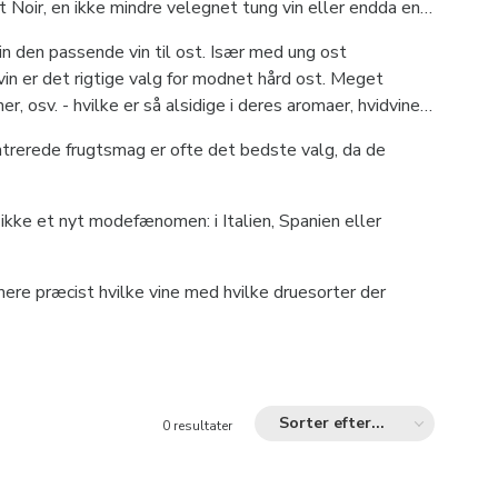
ot Noir, en ikke mindre velegnet tung vin eller endda en
krifter fra middelhavskøkkenet.
vin den passende vin til ost. Især med ung ost
in er det rigtige valg for modnet hård ost. Meget
er, osv. - hvilke er så alsidige i deres aromaer, hvidvine
 mad-vin-kombination bør være en fornøjelse i at prøve og
ntrerede frugtsmag er ofte det bedste valg, da de
ke et nyt modefænomen: i Italien, Spanien eller
ere præcist hvilke vine med hvilke druesorter der
Sorter efter...
0 resultater