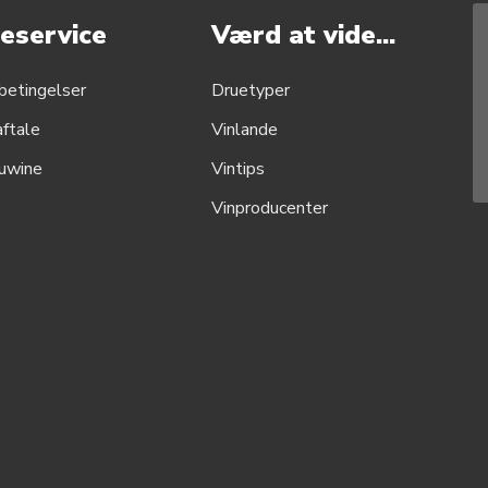
eservice
Værd at vide...
betingelser
Druetyper
aftale
Vinlande
uwine
Vintips
Vinproducenter