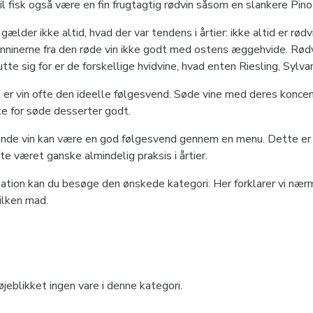
 til fisk også være en fin frugtagtig rødvin såsom en slankere Pin
isk rødvin til retter med krydret saltvandsfisk og krydrede ops
ælder ikke altid, hvad der var tendens i årtier: ikke altid er rød
nninerne fra den røde vin ikke godt med ostens æggehvide. Rødv
tte sig for er de forskellige hvidvine, hvad enten Riesling, Sylvan
skellige udviklede stilarter er ekstremt variabel, således at en
t er vin ofte den ideelle følgesvend. Søde vine med deres konce
dring.
te for søde desserter godt.
de vin kan være en god følgesvend gennem en menu. Dette er ik
te været ganske almindelig praksis i årtier.
ation kan du besøge den ønskede kategori: Her forklarer vi nærm
vilken mad.
øjeblikket ingen vare i denne kategori.