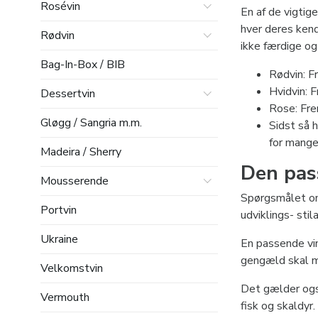
Rosévin
En af de vigtige
hver deres kend
Rødvin
ikke færdige og 
Bag-In-Box / BIB
Rødvin: Fr
Vi slutter af me
Hvidvin: 
Dessertvin
Rose: Fre
Gløgg / Sangria m.m.
Sidst så 
for mange
Madeira / Sherry
Den pas
Mousserende
Spørgsmålet om 
Portvin
udviklings- stila
Ukraine
En passende vin
gengæld skal ma
Velkomstvin
Det gælder også
Vermouth
fisk og skaldyr