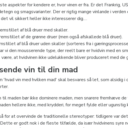
ste aspekter for kendere er, hvor vinen er fra. Er det Frankrig, U
etegn og smagsvarianter. Der er rigtig mange vinlande i verden o
det vil sikkert heller ikke interesserer dig.
emstillet af blå druer med skaller.
d et kort indblik i hvilke druer, der er med til at skabe de forskel
Fremstillet af de grønne druer (men også afskallede blå druer).
mstillet af blå druer uden skaller (sorteres fra i gæringsprocess
har vi den mousserende type, der reelt bare er hvidvin med en sm
 være, at hvidvinen ikke udelukkende bliver produceret med de g
sende vin til din mad
'hvad vin med hvilken mad' skal besvares så let, som alsidig i da
rter.
 til maden bør ikke dominere maden, men snarere fremhæve de f
den hellere ikke, med krydderi, for meget fylde eller ugunstig k
 for at overvinde de traditionelle stereotyper: tidligere var de
. Dette er godt nok i de fleste tilfælde, da især hvidvinens syr