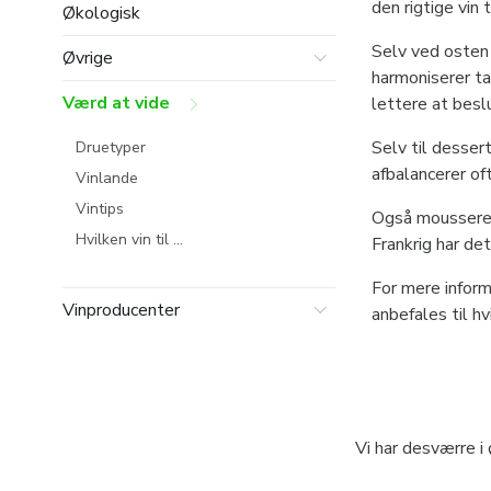
den rigtige vin
Økologisk
kirsebær-aromat
Selv ved osten g
Øvrige
harmoniserer ta
Værd at vide
lettere at beslu
som i deres for
Selv til desser
Druetyper
mindre en udfor
afbalancerer of
Vinlande
Vintips
Også mousseren
Hvilken vin til ...
Frankrig har det
For mere inform
Vinproducenter
anbefales til h
Vi har desværre i 