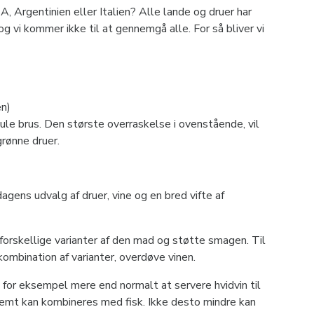
SA, Argentinien eller Italien? Alle lande og druer har
g vi kommer ikke til at gennemgå alle. For så bliver vi
lige vintyper.
en)
ule brus. Den største overraskelse i ovenstående, vil
rønne druer.
gens udvalg af druer, vine og en bred vifte af
orskellige varianter af den mad og støtte smagen. Til
ombination af varianter, overdøve vinen.
t for eksempel mere end normalt at servere hvidvin til
e nemt kan kombineres med fisk. Ikke desto mindre kan