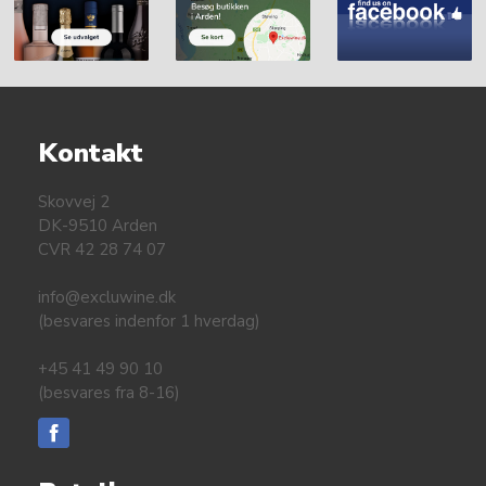
Kontakt
Skovvej 2
DK-9510 Arden
CVR 42 28 74 07
info@excluwine.dk
(besvares indenfor 1 hverdag)
+45 41 49 90 10
(besvares fra 8-16)