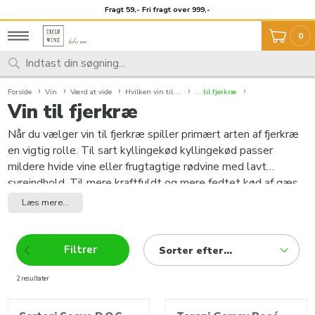
Fragt 59,- Fri fragt over 999,-
Unikt udvalg
0
Forside
Vin
Værd at vide
Hvilken vin til ...
... til fjerkræ
Vin til fjerkræ
Når du vælger vin til fjerkræ spiller primært arten af fjerkræ
en vigtig rolle. Til sart kyllingekød kyllingekød passer
mildere hvide vine eller frugtagtige rødvine med lavt
syreindhold. Til mere kraftfuldt og mere fedtet kød af gæs
og ænder passer mere kraftfulde hvide vine med syre eller
Læs mere...
fyldige, rige, tanninrige rødvine. Så for eksempel, passer til
en klassisk helstegt kylling en kraftfuld Riesling. Også
egnede som en vin til fjerkræ er Sylvaner eller Pinot Blanc
Filtrer
Sorter efter...
med mild syre og koncentrerede frugtaromaer. En spicy
kylling i karry sauce - med chili, hvidløg og citrongræs - og
2 resultater
produkter
mange asiatiske og eksotiske krydret retter kan - kun en
stærk hvidvin sættes imod. Vi anbefaler en Riesling med lidt