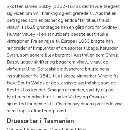
Skotten James Busby (1802-1871), der havde tilegnet
sig viden om vin i Frankrig og emigrerede til Australien,
betragtes som en pioner og endda "far til australsk
vinavl". I 1825 grundlagde han en gård nord for Sydney i
Hunter Valley - i en af ​​nutidens bedste australske
vinregioner. Fra en rejse til Europa i 1833 bragte han
hundreder af kimplanter af druesorter tilbage, herunder
Syrah, som senere blev berømt i Australien som Shiraz.
Busby udgav skrifter og bøger om vinavl, vinavl og
vinfremstilling. Schlesiske indvandrere brugte hans
instruktioner fra 1841 til at skabe vinmarker. Vinene fra
New South Wales er de klassiske australske, som de
fleste af os kender. Smagen er moden, sød, fyldig og
fyldt med modne bær. Hunter Valley og Cowra er
hjemsted for denne stil. Chardonnay druen giver fede vine
med tropiskefrugter og toast.
Druesorter i Tasmanien
Cabernet Sauvignon, Merlot, Pinot Noir