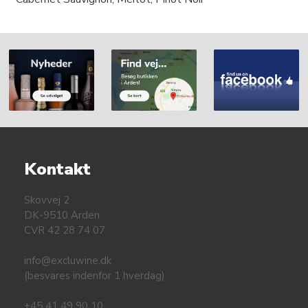
Kontakt
Skovvej 2
DK-9510 Arden
CVR 42 28 74 07
info@excluwine.dk
(besvares indenfor 1 hverdag)
+45 41 49 90 10