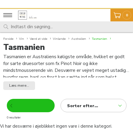
Fragt 59,- Fri fragt over 999,-
Unikt udvalg
0
Forside
Vin
Værd at vide
Vinlande
Australien
Tasmanien
Tasmanien
Tasmanien er Australiens køligste område, hvilket er godt
for sarte druesorter som fx Pinot Noir og ikke
mindstmousserende vin. Desværre er vejret meget ustadigt,
hvorfor regn, hagl og frost kan sætte ind når som helst.
Nogle men er klimaet
for
køligt til at Pinot Noir
Læs mere...
og Bordeaux-sorter kan modne ordentligt, det er derfor ikke
alle steder på øen der laves rødvin. Hvad der derimod ikke
er tvivl om, er kvaliteten af de mousserende vine, der kun
Sorter efter...
bliver mere friske af det køligere klima.
0 resultater
Vi har desværre i øjeblikket ingen vare i denne kategori.