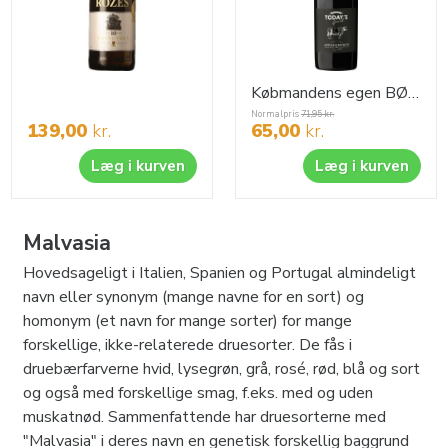
Købmandens egen BØF VIN !
Normalpris
71,95
kr.
139,00
kr.
65,00
kr.
Læg i kurven
Læg i kurven
Malvasia
Hovedsageligt i Italien, Spanien og Portugal almindeligt
navn eller synonym (mange navne for en sort) og
homonym (et navn for mange sorter) for mange
forskellige, ikke-relaterede druesorter. De fås i
druebærfarverne hvid, lysegrøn, grå, rosé, rød, blå og sort
og også med forskellige smag, f.eks. med og uden
muskatnød. Sammenfattende har druesorterne med
"Malvasia" i deres navn en genetisk forskellig baggrund