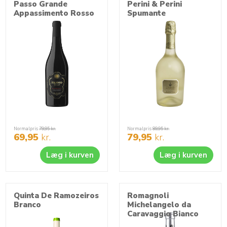
Passo Grande
Perini & Perini
Appassimento Rosso
Spumante
Normalpris
79,95
kr.
Normalpris
89,95
kr.
69,95
kr.
79,95
kr.
Læg i kurven
Læg i kurven
Quinta De Ramozeiros
Romagnoli
Branco
Michelangelo da
Caravaggio Bianco