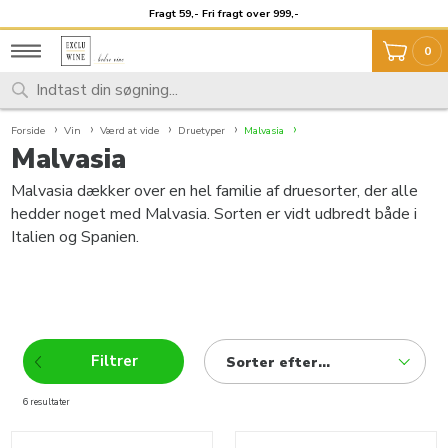
Fragt 59,- Fri fragt over 999,-
Unikt udvalg
0
Forside
Vin
Værd at vide
Druetyper
Malvasia
Malvasia
Malvasia dækker over en hel familie af druesorter, der alle
hedder noget med Malvasia. Sorten er vidt udbredt både i
Italien og Spanien.
Filtrer
Sorter efter...
6 resultater
produkter