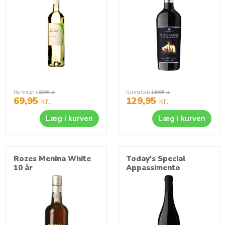
Normalpris
89,95
kr.
Normalpris
149,95
kr.
69,95
kr.
129,95
kr.
Læg i kurven
Læg i kurven
Rozes Menina White
Today's Special
10 år
Appassimento