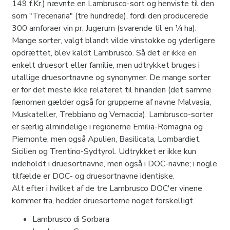
149 f.Kr.) nævnte en Lambrusco-sort og henviste til den
som "Trecenaria" (tre hundrede), fordi den producerede
300 amforaer vin pr. Jugerum (svarende til en ¼ ha).
Mange sorter, valgt blandt vilde vinstokke og yderligere
opdrættet, blev kaldt Lambrusco. Så det er ikke en
enkelt druesort eller familie, men udtrykket bruges i
utallige druesortnavne og synonymer. De mange sorter
er for det meste ikke relateret til hinanden (det samme
fænomen gælder også for grupperne af navne Malvasia,
Muskateller, Trebbiano og Vernaccia). Lambrusco-sorter
er særlig almindelige i regionerne Emilia-Romagna og
Piemonte, men også Apulien, Basilicata, Lombardiet,
Sicilien og Trentino-Sydtyrol. Udtrykket er ikke kun
indeholdt i druesortnavne, men også i DOC-navne; i nogle
tilfælde er DOC- og druesortnavne identiske.
Alt efter i hvilket af de tre Lambrusco DOC'er vinene
kommer fra, hedder druesorterne noget forskelligt.
Lambrusco di Sorbara