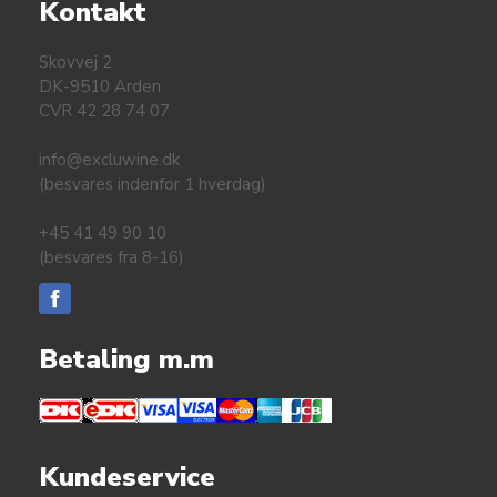
Kontakt
Skovvej 2
DK-9510 Arden
CVR 42 28 74 07
info@excluwine.dk
(besvares indenfor 1 hverdag)
+45 41 49 90 10
(besvares fra 8-16)
Betaling m.m
Kundeservice