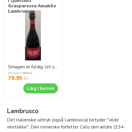
I Quercioli
Grasparossa Amabile
Lambrusco
Smagen er fyldig, let sødme med solbær og kirsebær, nydes til friske jordbær eller frisk frugt.
Normalpris
99,00
kr.
79,95
kr.
Læg i kurven
Lambrusco
Det italienske udtryk (også Lambrusca) betyder "vilde
vinstokke". Den romerske forfatter Cato den ældre (234-