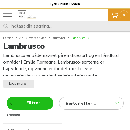
Fragt 59,- Fri fragt over 999,-
Fysisk butik i Arden
0
Forside
Vin
Værd at vide
Druetyper
Lambrusco
Lambrusco
Lambrusco er både navnet på en druesort og en håndfuld
områder i Emilia Romagna. Lambrusco-sorterne er
højtydende, og vinene er for det meste lyse,
mousserende og sjældent videre interessante.
Læs mere...
Filtrer
Sorter efter...
1 resultater
produkter