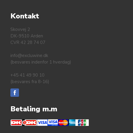
Kontakt
Skovvej 2
DK-9510 Arden
CVR 42 28 74 07
info@excluwine.dk
(besvares indenfor 1 hverdag)
+45 41 49 90 10
(besvares fra 8-16)
Betaling m.m