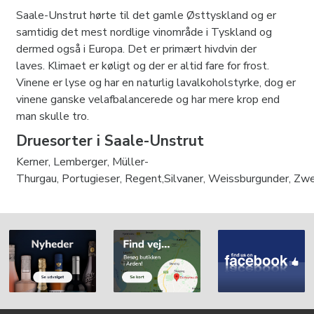
1137 (i dag Pforta-klosteret) og anlagde i 1154 Pfortenser
Saale-Unstrut hørte til det gamle Østtyskland og er
Köppelberg, som stadig eksisterer i dag. Den gamle
samtidig det mest nordlige vinområde i Tyskland og
vinfremstilling tradition bekræftes af en drue i byens arme i
dermed også i Europa. Det er primært hivdvin der
byen Jena, hvor Friedrich Schiller University blev grundlagt i
laves. Klimaet er køligt og der er altid fare for frost.
1554. På det tidspunkt var de Thüringer vingårde omkring
Vinene er lyse og har en naturlig lavalkoholstyrke, dog er
10.000 hektar.
vinene ganske velafbalancerede og har mere krop end
man skulle tro.
Druesorter i Saale-Unstrut
Kerner, Lemberger, Müller-
Thurgau, Portugieser, Regent,Silvaner, Weissburgunder, Zwe