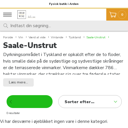
Fragt 59,- Fri fragt over 999,-
Fysisk butik i Arden
0
Forside
Vin
Værd at vide
Vinlande
Tyskland
Saale-Unstrut
Saale-Unstrut
Dyrkningsområdet i Tyskland er opkaldt efter de to floder,
hvis smalle dale på de sydøstlige og sydvestlige skråninger
er de terrasserede vinmarker. Vinmarkerne dækker 786
hektar vinmarker, der strækker sig over tre føderale stater.
Over 90% af dem er i Sachsen-Anhalt, resten i Thüringen og
Læs mere...
kun få hektar i Werder an der Havel i delstaten Brandenburg.
Vinavl har været praktiseret her i over tusind år. I en
gavehandling fra kejser Otto III. (980-1002), et barnebarn af
Sorter efter...
Charlemagne til Memleben-klosteret, bekræftes dette
skriftligt allerede i 998. Et andet dokument vidner om
0 resultater
vinmarker i området Mansfeld Lakes så tidligt som i 973.
Vi har desværre i øjeblikket ingen vare i denne kategori.
Cistercienserne grundlagde St. Mariae ad Portam-klosteret i