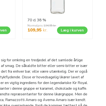
70 cl
38 %
Normalpris
134,95
kr.
109,95
kr.
rven
Læg i kurven
er sig for omkring en tredjedel af det samlede årlige
af smag. De såkaldte bitter eller semi-bitter er især
det fra enhver bar, ville være utænkelig. Der er også
 tykflydende. Disse er hovedsagelig likører lavet af
er en vigtig ingrediens for den legendariske Kir Royal.
nter i denne gruppe er karamel, chokolade og kaffe.
elkendte repræsentanter for denne likørgruppe. Men de
ranca, Ramazzotti Amaro og Averna Amaro især kendt.
ller ikke overraskende, fordi de kommer tættest på de