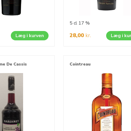
5 cl
17 %
28,00
kr.
Læg i kurven
Læg i ku
me De Cassis
Cointreau