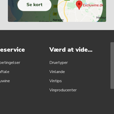
eservice
Værd at vide...
betingelser
Druetyper
aftale
Vinlande
uwine
Vintips
Vinproducenter