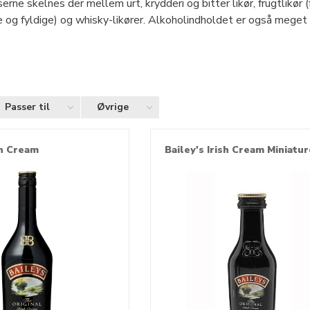
ne skelnes der mellem urt, krydderi og bitter likør, frugtlikør (f
kke og fyldige) og whisky-likører. Alkoholindholdet er også meget 
Passer til
Øvrige
sh Cream
Bailey's Irish Cream Miniatur