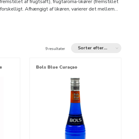
remstillet af frugtsaft), frugtaroma-likører (fremstillet
forskelligt. Afhængigt af likøren, varierer det mellem
Sorter efter...
9 resultater
e
Bols Blue Curaçao