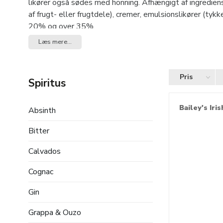
likører også sødes med honning. Afhængigt af ingredienser
af frugt- eller frugtdele), cremer, emulsionslikører (ty
20% og over 35%.
Læs mere...
Pris
Spiritus
Bailey's Iri
Absinth
Bitter
Calvados
Cognac
Gin
Grappa & Ouzo