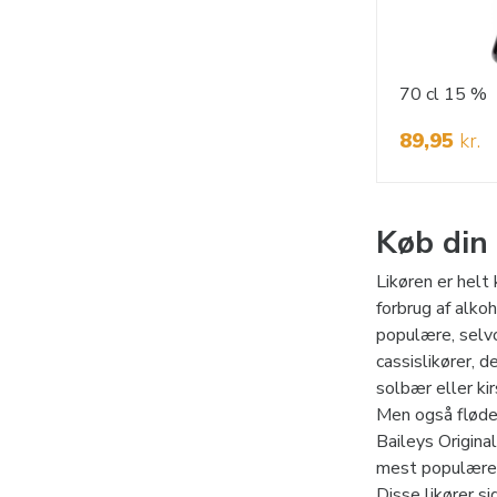
70 cl
15 %
89,95
kr.
Køb din 
Likøren er helt 
forbrug af alko
populære, selvo
cassislikører, 
solbær eller ki
Men også flødel
Baileys Origina
mest populære t
Disse likører s