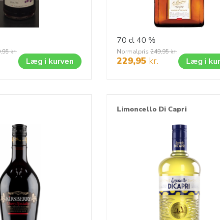
70 cl
40 %
,95
kr.
Normalpris
249,95
kr.
229,95
kr.
Læg i kurven
Læg i ku
Limoncello Di Capri