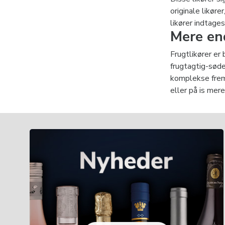
originale likøre
likører indtage
Mere en
Frugtlikører er
frugtagtig-søde
komplekse frems
eller på is mere