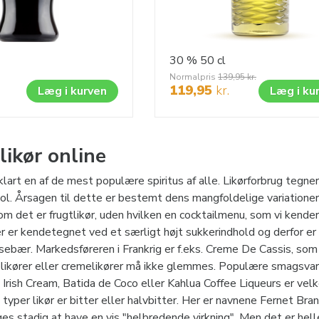
30 %
50 cl
Normalpris
139,95
kr.
119,95
kr.
Læg i kurven
Læg i ku
likør online
klart en af ​​de mest populære spiritus af alle. Likørforbrug tegn
hol. Årsagen til dette er bestemt dens mangfoldelige variationer 
m det er frugtlikør, uden hvilken en cocktailmenu, som vi kender 
der er kendetegnet ved et særligt højt sukkerindhold og derfor er
rsebær. Markedsføreren i Frankrig er f.eks. Creme De Cassis, som 
ikører eller cremelikører må ikke glemmes. Populære smagsvaria
l Irish Cream, Batida de Coco eller Kahlua Coffee Liqueurs er v
yper likør er bitter eller halvbitter. Her er navnene Fernet B
iges stadig at have en vis "helbredende virkning". Men det er he