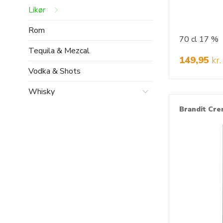
Likør
Rom
70 cl
17 %
Tequila & Mezcal
149,95
kr.
Vodka & Shots
Whisky
Brandit Cre