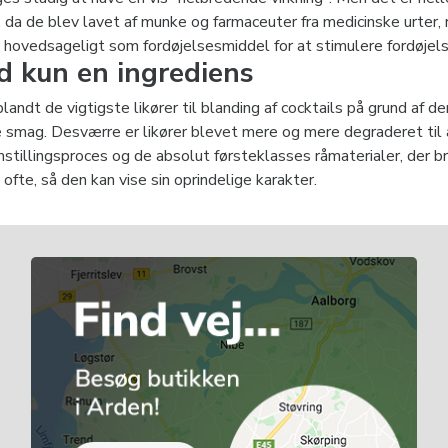
r, da de blev lavet af munke og farmaceuter fra medicinske urter, 
s hovedsageligt som fordøjelsesmiddel for at stimulere fordøjelse
d kun en ingrediens
 blandt de vigtigste likører til blanding af cocktails på grund af
 smag. Desværre er likører blevet mere og mere degraderet til a
tillingsproces og de absolut førsteklasses råmaterialer, der brug
 ofte, så den kan vise sin oprindelige karakter.