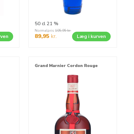
50 cl
21 %
Normalpris
105,95
kr.
89,95
kr.
rven
Læg i kurven
Grand Marnier Cordon Rouge