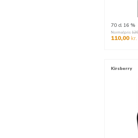
70 cl
16 %
Normalpris
129
110,00
kr.
Kirsberry