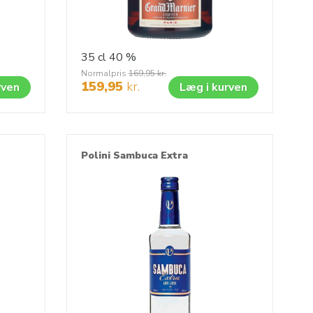
35 cl
40 %
Normalpris
169,95
kr.
159,95
kr.
rven
Læg i kurven
Polini Sambuca Extra