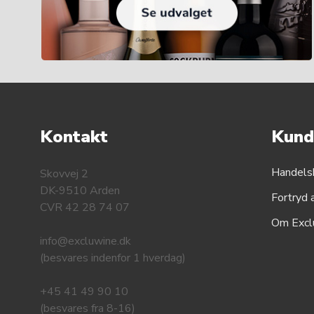
Kontakt
Kund
Handels
Skovvej 2
DK-9510 Arden
Fortryd 
CVR 42 28 74 07
Om Excl
info@excluwine.dk
(besvares indenfor 1 hverdag)
+45 41 49 90 10
(besvares fra 8-16)