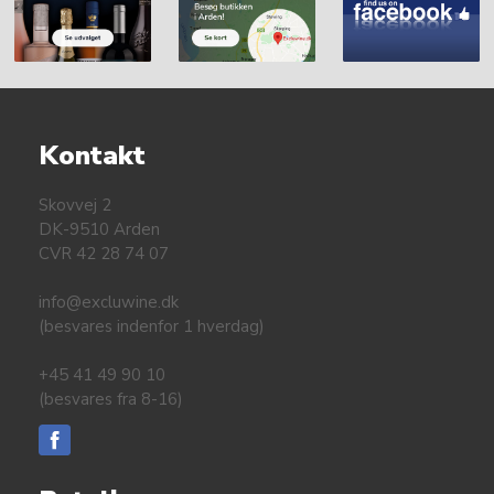
Kontakt
Skovvej 2
DK-9510 Arden
CVR 42 28 74 07
info@excluwine.dk
(besvares indenfor 1 hverdag)
+45 41 49 90 10
(besvares fra 8-16)