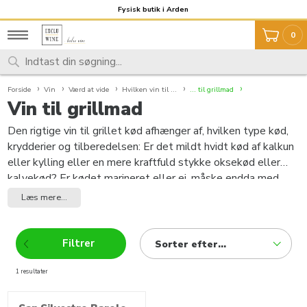
Fragt 59,- Fri fragt over 999,-
Fysisk butik i Arden
0
Forside
Vin
Værd at vide
Hvilken vin til ...
... til grillmad
Vin til grillmad
Den rigtige vin til grillet kød afhænger af, hvilken type kød,
krydderier og tilberedelsen: Er det mildt hvidt kød af kalkun
eller kylling eller en mere kraftfuld stykke oksekød eller
kalvekød? Er kødet marineret eller ej, måske endda med
stærk marinade? Hvor meget er kødet grillet - hvor stor er
Læs mere...
andelen af ristede bitterstoffer? Det er rigtigt, at den
populære mening 'kun stærk rødvin' er det rigtige valg at
blive relativiseret. Ved mildere kød og krydderier og
Filtrer
Sorter efter...
forsigtigt tilberedelsen er en hvidvin med stærk krop og stor
syre, såsom en Rheingau-Riesling eller en fyldig Chardonnay
1 resultater
produkter
faktisk en lige så forbløffende som opløftende kombination
med kød. Frem for alt under hensyntagen til højere