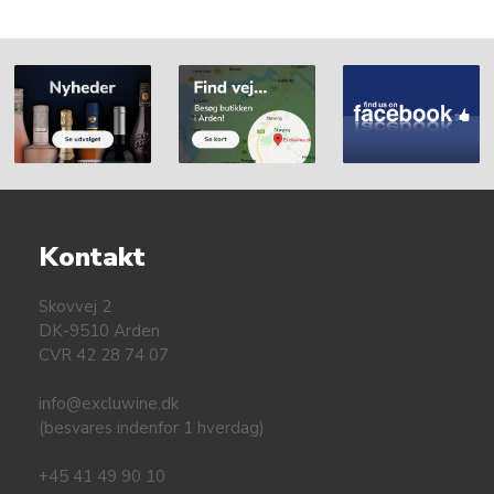
Spanien til Uruguay. Pascal Harriague grundlagde den første
kommercielt drevne vingård nær Salto i 1870, hvilket gjorde
ham til en af ​​pionererne i produktionen af uruguayansk
rosevin. Der har været et professionelt vinmarked i mere end
110 år.
Kontakt
Skovvej 2
DK-9510 Arden
CVR 42 28 74 07
info@excluwine.dk
(besvares indenfor 1 hverdag)
+45 41 49 90 10