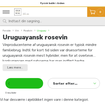
Fragt 59,- Fri fragt over 999,-
Fysisk butik i Arden
0
Forside
Vin
Rosévin
Uruguay
Uruguayansk rosevin
Vinproducenterne af uruguayansk rosevin er typisk mindre
familiebrug. Indtil for kort tid siden var druesorterne for
uruguayansk rosevin mest hybrider, men for at overleve
konkurrencen med naboerne har man indført bedre
druesorter og har i dag udmærket Cabernet , Chardonnay -
Læs mere...
og ikke mindst Tannat , som er en lokal specialitet.
Uruguayansk rosevin gror mest på lave bjerge omkring
Montevideo og nyder godt af ret varmt klima, men bedre
Sorter efter...
vine kommer fra mere tørre områder inde i landet. Vinkultur i
Uruguay kan se tilbage på 250 års historie, men
0 resultater
begyndelsen af ​​vin blev foretaget lidt senere end i andre
Vi har desværre i øjeblikket ingen vare i denne kategori.
sydamerikanske lande. De første vinstokke blev sendt fra