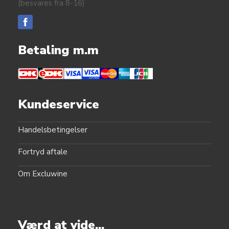
(besvares fra 8-16)
Betaling m.m
Kundeservice
Handelsbetingelser
Fortryd aftale
Om Excluwine
Værd at vide...