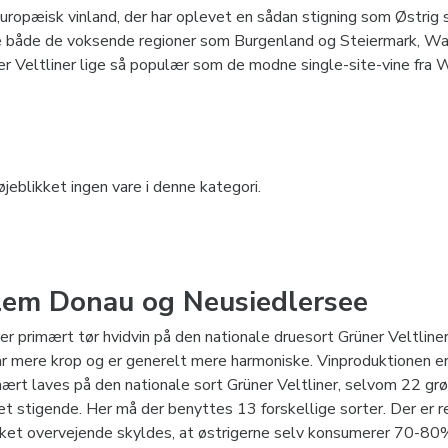
ropæisk vinland, der har oplevet en sådan stigning som Østrig 
e både de voksende regioner som Burgenland og Steiermark, Wa
üner Veltliner lige så populær som de modne single-site-vine fra W
, og Blaufränkisch står i dag sammen med fremragende Pinots og 
kologisk og bæredygtig vinavl, for en vellykket generationsskif
øjeblikket ingen vare i denne kategori.
lem Donau og Neusiedlersee
er primært tør hvidvin på den nationale druesort Grüner Veltlin
ar mere krop og er generelt mere harmoniske. Vinproduktionen e
imært laves på den nationale sort Grüner Veltliner, selvom 22 gr
t stigende. Her må der benyttes 13 forskellige sorter. Der er r
ket overvejende skyldes, at østrigerne selv konsumerer 70-80% af