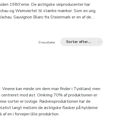
siden 1980'erne. De østrigske vinproducenter har
chau og Weinviertel til stærke mærker. Som en ung,
achau. Sauvignon Blanc fra Steiermark er en af ​​de
Bordeaux cuvées. Østrig står for en klar oprindelse, for
te og for en inspirerende mangfoldighed.
Sorter efter...
0 resultater
er. Vinene kan minde om dem man finder i Tyskland, men
r centreret mod øst. Omkring 70% af produktionen er
ønne sorter er lovlige. Rødvinsproduktionen har de
elativt langt mellem de østrigske flasker på hylderne
 en i forvejen lille produktion.