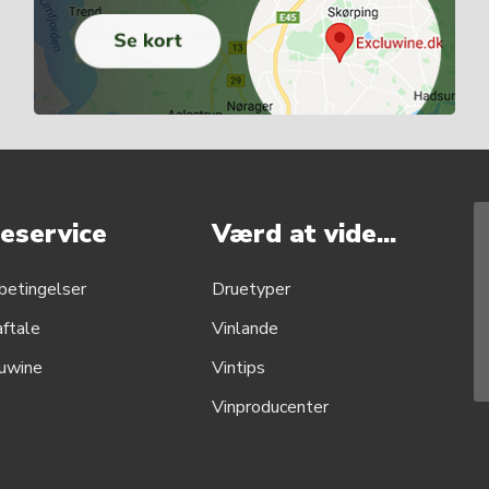
eservice
Værd at vide...
betingelser
Druetyper
aftale
Vinlande
uwine
Vintips
Vinproducenter