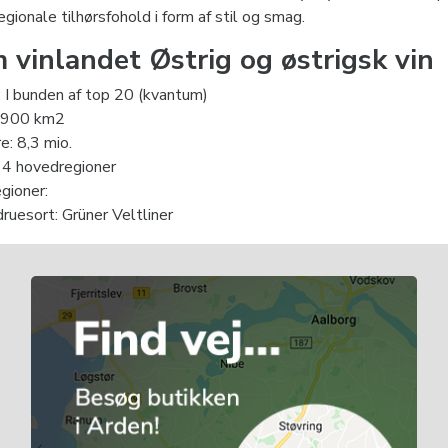
regionale tilhørsfohold i form af stil og smag.
 vinlandet Østrig og østrigsk vin
: I bunden af top 20 (kvantum)
3.900 km2
e: 8,3 mio.
 4 hovedregioner
gioner:
ruesort: Grüner Veltliner