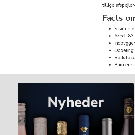
tillige afspejle
Facts om
Størrelse
Areal: 8
Indbygger
Opdeling:
Bedste re
Primære d