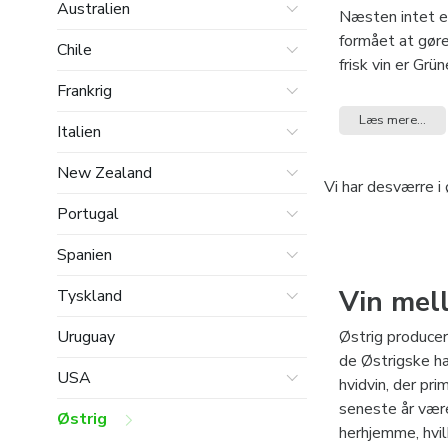
Australien
Næsten intet eu
formået at gør
Chile
frisk vin er Gr
bedste i verden
Frankrig
moderne, ofte ø
Læs mere...
Italien
New Zealand
Vi har desværre i 
Portugal
Spanien
Vin mel
Tyskland
Østrig producer
Uruguay
de Østrigske h
USA
hvidvin, der pr
seneste år være
Østrig
herhjemme, hvil