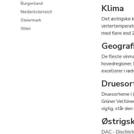
Burgenland
Klima
Niederösterreich
Det østrigske k
Steiermark
vintertemperatu
Wien
med flere end 2
Geograf
De fleste vinma
hovedregioner, 
excellerer i rød
Druesor
Druesorterne i 
Grüner Veltline
vigtig, står de
Østrigsk
DAC - Disctrict