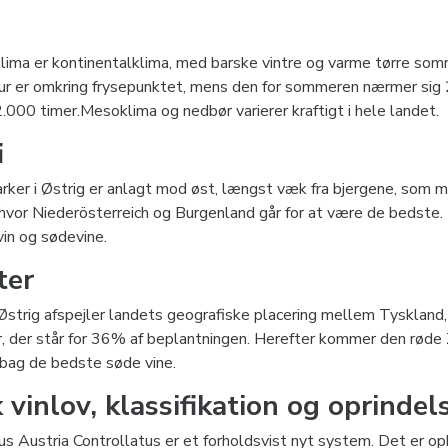
lima er kontinentalklima, med barske vintre og varme tørre somr
r er omkring frysepunktet, mens den for sommeren nærmer sig 20
.000 timer.Mesoklima og nedbør varierer kraftigt i hele landet.
i
rker i Østrig er anlagt mod øst, længst væk fra bjergene, som mer
hvor Niederösterreich og Burgenland går for at være de bedste. 
vin og sødevine.
ter
Østrig afspejler landets geografiske placering mellem Tyskland
r, der står for 36% af beplantningen. Herefter kommer den røde
n bag de bedste søde vine.
 vinlov, klassifikation og oprindel
us Austria Controllatus er et forholdsvist nyt system. Det er