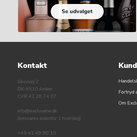
Kontakt
Kund
Handels
Skovvej 2
DK-9510 Arden
Fortryd 
CVR 42 28 74 07
Om Excl
info@excluwine.dk
(besvares indenfor 1 hverdag)
+45 41 49 90 10