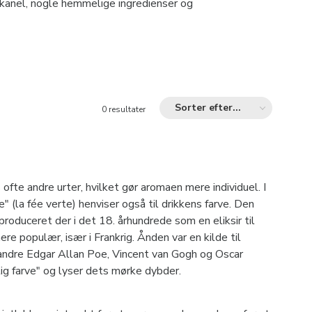
ie, kanel, nogle hemmelige ingredienser og
Sorter efter...
0 resultater
 ofte andre urter, hvilket gør aromaen mere individuel. I
 (la fée verte) henviser også til drikkens farve. Den
produceret der i det 18. århundrede som en eliksir til
e populær, især i Frankrig. Ånden var en kilde til
t andre Edgar Allan Poe, Vincent van Gogh og Oscar
lig farve" og lyser dets mørke dybder.