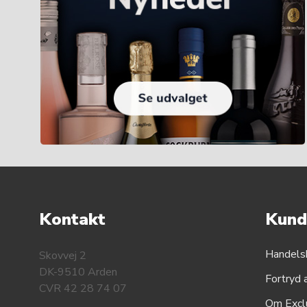
Kontakt
Kund
Handels
Skovvej 2
DK-9510 Arden
Fortryd 
CVR 42 28 74 07
Om Excl