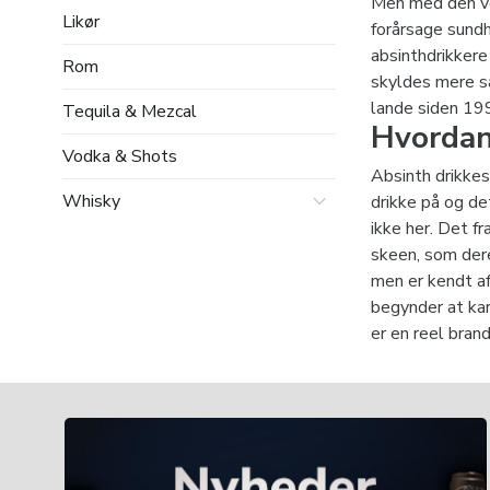
Men med den vo
Likør
forårsage sundh
absinthdrikker
Rom
skyldes mere sa
lande siden 199
Tequila & Mezcal
Hvordan
Vodka & Shots
Absinth drikke
Whisky
drikke på og de
ikke her. Det f
skeen, som der
men er kendt a
begynder at kar
er en reel brand