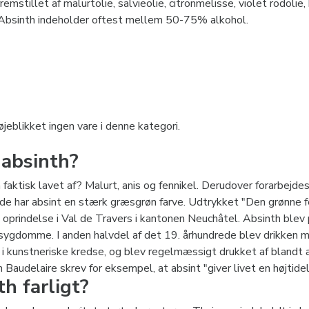
 fremstillet af malurtolie, salvieolie, citronmelisse, violet rodol
. Absinth indeholder oftest mellem 50-75% alkohol.
øjeblikket ingen vare i denne kategori.
 absinth?
faktisk lavet af? Malurt, anis og fennikel. Derudover forarbejdes
lde har absint en stærk græsgrøn farve. Udtrykket "Den grønne fe"
it oprindelse i Val de Travers i kantonen Neuchâtel. Absinth blev 
sygdomme. I anden halvdel af det 19. århundrede blev drikken mer
ær i kunstneriske kredse, og blev regelmæssigt drukket af bland
 Baudelaire skrev for eksempel, at absint "giver livet en højtide
th farligt?