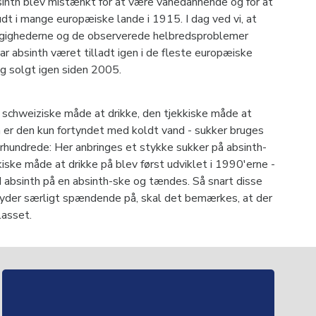
inth blev mistænkt for at være vanedannende og for at
dt i mange europæiske lande i 1915. I dag ved vi, at
ængighederne og de observerede helbredsproblemer
ar absinth været tilladt igen i de fleste europæiske
og solgt igen siden 2005.
schweiziske måde at drikke, den tjekkiske måde at
th er den kun fortyndet med koldt vand - sukker bruges
 århundrede: Her anbringes et stykke sukker på absinth-
ke måde at drikke på blev først udviklet i 1990'erne -
absinth på en absinth-ske og tændes. Så snart disse
 lyder særligt spændende på, skal det bemærkes, at der
lasset.