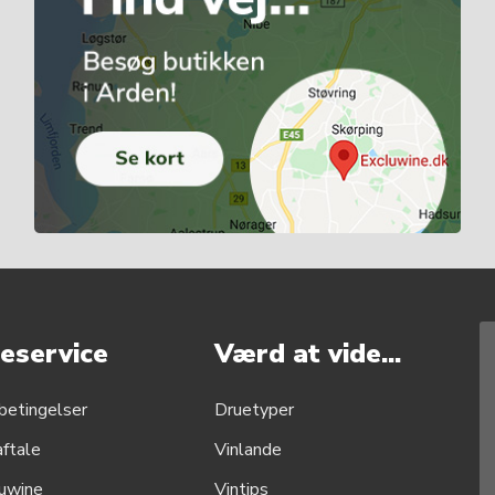
eservice
Værd at vide...
betingelser
Druetyper
aftale
Vinlande
uwine
Vintips