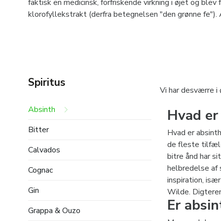
faktisk en medicinsk, forfriskende virkning i øjet og blev
klorofyllekstrakt (derfra betegnelsen "den grønne fe")
Spiritus
Vi har desværre i 
Absinth
Hvad er
Bitter
Hvad er absinth 
de fleste tilfæ
Calvados
bitre ånd har s
helbredelse af 
Cognac
inspiration, is
Gin
Wilde. Digteren
Er absin
Grappa & Ouzo