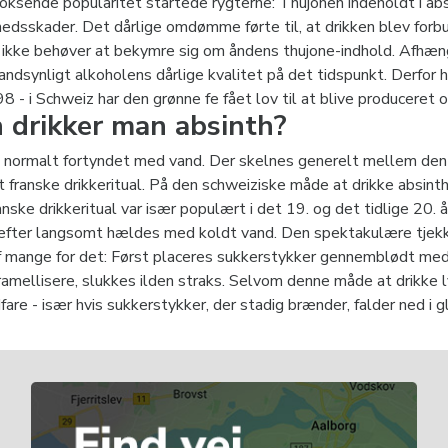
ksende popularitet startede rygterne: Thujonen indeholdt i abs
edsskader. Det dårlige omdømme førte til, at drikken blev forbu
e ikke behøver at bekymre sig om åndens thujone-indhold. Afh
ndsynligt alkoholens dårlige kvalitet på det tidspunkt. Derfor h
8 - i Schweiz har den grønne fe fået lov til at blive produceret 
 drikker man absinth?
s normalt fortyndet med vand. Der skelnes generelt mellem den 
t franske drikkeritual. På den schweiziske måde at drikke absin
ranske drikkeritual var især populært i det 19. og det tidlige 20.
efter langsomt hældes med koldt vand. Den spektakulære tjekkis
f mange for det: Først placeres sukkerstykker gennemblødt med 
amellisere, slukkes ilden straks. Selvom denne måde at drikke
fare - især hvis sukkerstykker, der stadig brænder, falder ned i g