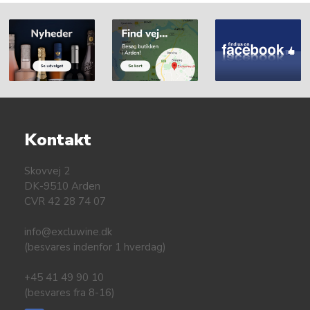
Kontakt
Skovvej 2
DK-9510 Arden
CVR 42 28 74 07
info@excluwine.dk
(besvares indenfor 1 hverdag)
+45 41 49 90 10
(besvares fra 8-16)