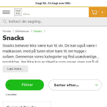
Fragt 59,- Fri fragt over 999,-
Unikt udvalg
0
Forside
Delikatesser
Snacks
Snacks
Snacks behøver ikke være kun til vin. De kan også være i
madkassen, med på turen eller bare til ren hygge i
sofaen. Gennemse vores kategorier og find usædvanlige
produkter, der ikke kun er ideelle som gaver, men også vil
opfordre dig til at eksperimentere selv. Snacks til
Læs mere...
fredagshyggen, snacks med venner eller bare snacks til
alene-hygge.
Filtrer
Sorter efter...
1 resultater
produkter