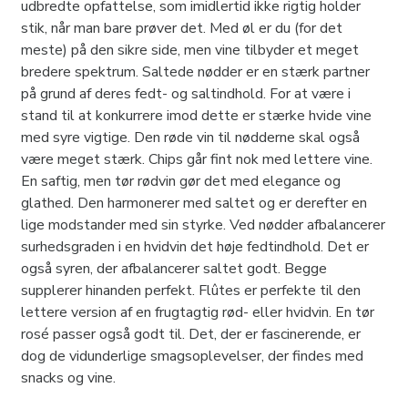
udbredte opfattelse, som imidlertid ikke rigtig holder
stik, når man bare prøver det. Med øl er du (for det
meste) på den sikre side, men vine tilbyder et meget
bredere spektrum. Saltede nødder er en stærk partner
på grund af deres fedt- og saltindhold. For at være i
stand til at konkurrere imod dette er stærke hvide vine
med syre vigtige. Den røde vin til nødderne skal også
være meget stærk. Chips går fint nok med lettere vine.
En saftig, men tør rødvin gør det med elegance og
glathed. Den harmonerer med saltet og er derefter en
lige modstander med sin styrke. Ved nødder afbalancerer
surhedsgraden i en hvidvin det høje fedtindhold. Det er
også syren, der afbalancerer saltet godt. Begge
supplerer hinanden perfekt. Flûtes er perfekte til den
lettere version af en frugtagtig rød- eller hvidvin. En tør
rosé passer også godt til. Det, der er fascinerende, er
dog de vidunderlige smagsoplevelser, der findes med
snacks og vine.