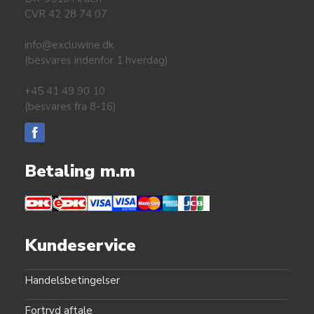
CVR 42 28 74 07
info@excluwine.dk
(besvares indenfor 1 hverdag)
+45 41 49 90 10
(besvares fra 8-16)
Betaling m.m
Kundeservice
Handelsbetingelser
Fortryd aftale