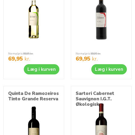
pasta er altid lige partnere i disse middelhavsretter.
Spørgsmålet om, hvorvidt kombinationerne her er korrekte
eller forkerte, opstår imidlertid ikke - det er din smag eller
dine gæster alene.
Normalpris
89,95
kr.
Normalpris
89,95
kr.
69,95
kr.
69,95
kr.
Læg i kurven
Læg i kurven
Quinta De Ramozeiros
Sartori Cabernet
Tinto Grande Reserva
Sauvignon I.G.T.
Økologisk