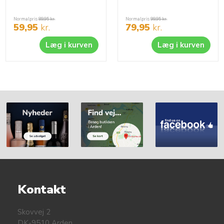
Normalpris
89,95
kr.
Normalpris
99,95
kr.
59,95
kr.
79,95
kr.
Læg i kurven
Læg i kurven
Kontakt
Skovvej 2
DK-9510 Arden