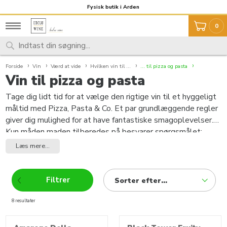
Fragt 59,- Fri fragt over 999,-
Fysisk butik i Arden
0
Forside
Vin
Værd at vide
Hvilken vin til ...
... til pizza og pasta
Vin til pizza og pasta
Tage dig lidt tid for at vælge den rigtige vin til et hyggeligt
måltid med Pizza, Pasta & Co. Et par grundlæggende regler
giver dig mulighed for at have fantastiske smagoplevelser.
Kun måden maden tilberedes på besvarer spørgsmålet:
Hvilken vin til pizza og pasta? Vi anbefaler at lave maden
Læs mere...
med hensyn til vinen, fordi du ikke kan ændre vinen, men i høj
grad forberedelsen af din mad. Når du vælger vin til pizza,
skal pizza altid respekteres. Pålæget bestemmer valg af
Filtrer
Sorter efter...
den rigtige vin. Forsigtighed anbefales, når du vælger pizzaer
med fisk og skaldyr, ansjos, oliven og stærk parmaskinke.
8 resultater
produkter
Den intense proteinsmag - kaldt umami - kan intensivere
opfattelsen af syreindhold i vinen og kan føre til opfattelse