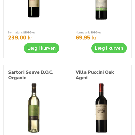
Normalpris
299,95
kr.
Normalpris
89,95
kr.
239,00
kr.
69,95
kr.
Læg i kurven
Læg i kurven
Sartori Soave D.O.C.
Villa Puccini Oak
Organic
Aged