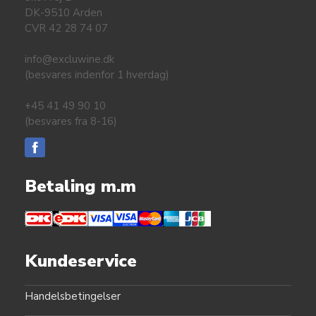
DK-9510 Arden
CVR 42 28 74 07
info@excluwine.dk
(besvares indenfor 1 hverdag)
+45 41 49 90 10
(besvares fra 8-16)
Betaling m.m
Kundeservice
Handelsbetingelser