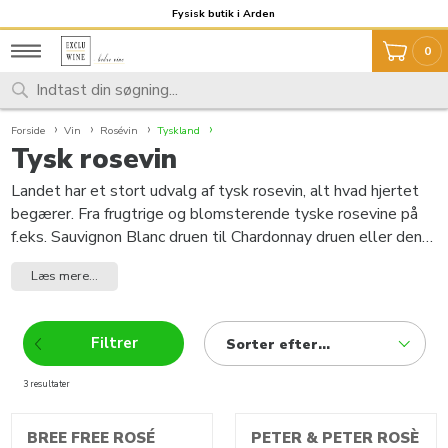
Fragt 59,- Fri fragt over 999,-
Fysisk butik i Arden
0
Forside
Vin
Rosévin
Tyskland
Tysk rosevin
Landet har et stort udvalg af tysk rosevin, alt hvad hjertet
begærer. Fra frugtrige og blomsterende tyske rosevine på
f.eks. Sauvignon Blanc druen til Chardonnay druen eller den
spændende Viognier drue. Som overordnet set er der tysk
Læs mere...
rosevin for enhver smag. I Tyskland bliver der brugt ca. 135
forskellige sorter. Ca. 100 bliver benyttet til hvidvin og ca.
35 til rødvin. Ud fra dette kan man tydeligt se, hvad man
Filtrer
Sorter efter...
allerede ved, at Tyskland er en hvidvinsnation.
Efterspørgslen på rødvin er dog siden 80´erne steget
3 resultater
produkter
markant, hvilket betyder, at 35% af vinmarkerne i dag er
beplantet med rødvinssorter.
BREE FREE ROSÉ
PETER & PETER ROSÈ