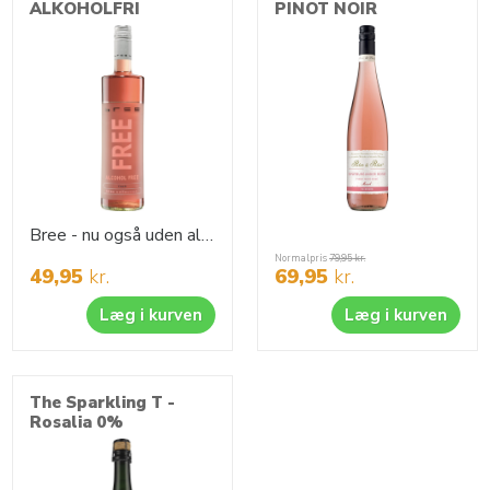
ALKOHOLFRI
PINOT NOIR
Bree - nu også uden alkohol
Normalpris
79,95
kr.
49,95
kr.
69,95
kr.
Læg i kurven
Læg i kurven
The Sparkling T -
Rosalia 0%