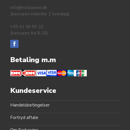
info@excluwine.dk
(besvares indenfor 1 hverdag)
+45 41 49 90 10
(besvares fra 8-16)
Betaling m.m
Kundeservice
Handelsbetingelser
Fortryd aftale