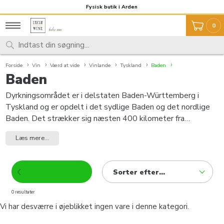
Fragt 59,- Fri fragt over 999,-
Fysisk butik i Arden
0
Forside
Vin
Værd at vide
Vinlande
Tyskland
Baden
Baden
Dyrkningsområdet er i delstaten Baden-Württemberg i
Tyskland og er opdelt i det sydlige Baden og det nordlige
Baden. Det strækker sig næsten 400 kilometer fra
Bodensøen langs den øvre Rhin-sletten over Badische
Læs mere...
Bergstrasse og Kraichgau til Tauberfranken. Vinmarkerne
dækker 15.828 hektar vinmarker. I nord ligger byen
Heidelberg med det ældste tyske universitet grundlagt i
Sorter efter...
1386. Baden-vinruten begynder nord for denne by og fører
til Ortenau i det sydlige Baden. Allerede i det 2. århundrede
0 resultater
spredte vinavl sig nordpå fra Bodensøen. Det nåede sit
Vi har desværre i øjeblikket ingen vare i denne kategori.
højdepunkt i det 16. århundrede.