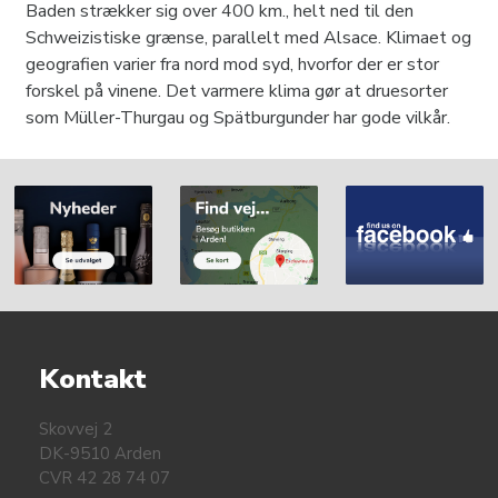
Baden strækker sig over 400 km., helt ned til den
Schweizistiske grænse, parallelt med Alsace. Klimaet og
geografien varier fra nord mod syd, hvorfor der er stor
forskel på vinene. Det varmere klima gør at druesorter
som Müller-Thurgau og Spätburgunder har gode vilkår.
Kontakt
Skovvej 2
DK-9510 Arden
CVR 42 28 74 07