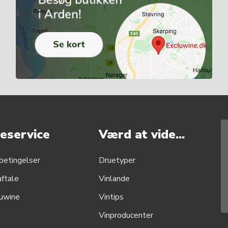
eservice
Værd at vide...
betingelser
Druetyper
aftale
Vinlande
uwine
Vintips
Vinproducenter