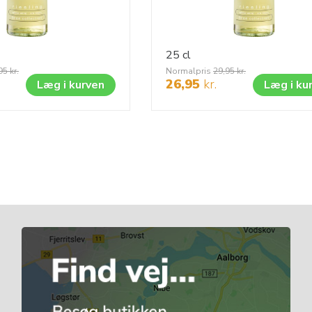
25 cl
95
kr.
Normalpris
29,95
kr.
26,95
kr.
Læg i kurven
Læg i ku