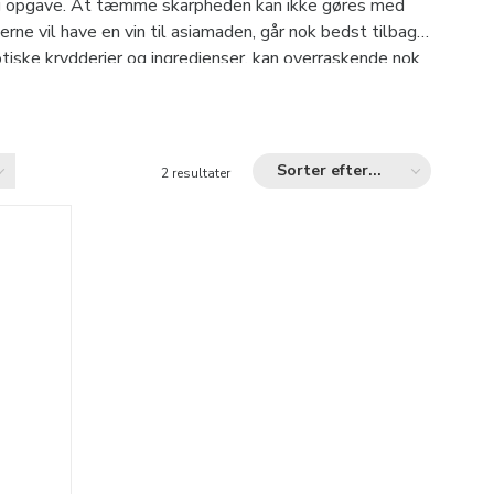
kelig opgave. At tæmme skarpheden kan ikke gøres med
e vil have en vin til asiamaden, går nok bedst tilbage
otiske krydderier og ingredienser, kan overraskende nok
scat være det rigtige. Til det rigtige valg af vin til
 lethed en hvidvin, som ved en tungere og mere
anc. Disse internationale druesorter er allerede
sempel harmonerer den sprøde Peking-and ideelt med en
Sorter efter...
2 resultater
l af en fyldig og fløjlsagtig rødvin.