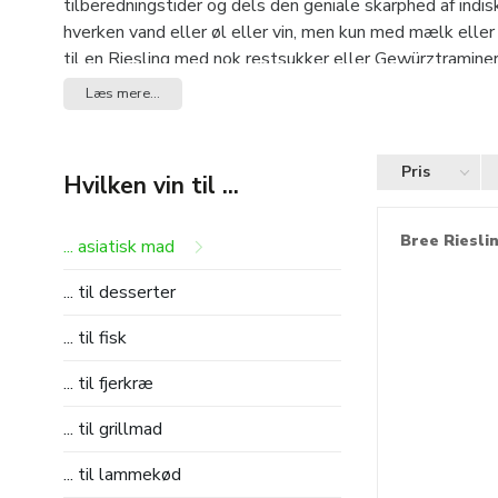
tilberedningstider og dels den geniale skarphed af ind
hverken vand eller øl eller vin, men kun med mælk elle
til en Riesling med nok restsukker eller Gewürztraminer
kun disse vine konkurrere. Til milde krydrede wokretter a
Læs mere...
sushi bruger man den viden om, at også til andre fisker
garvesyrelastig rødvin. Perfekt for eksempel mousserend
repræsenteret i mange berømte sushirestauranter. Men 
Pris
Hvilken vin til ...
tør Merlot. Hvis andebryst er stegt i fedt, har den brug f
Bree Riesli
... asiatisk mad
... til desserter
... til fisk
... til fjerkræ
... til grillmad
... til lammekød