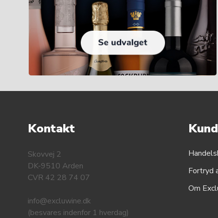
Kontakt
Kund
Handels
Skovvej 2
DK-9510 Arden
Fortryd 
CVR 42 28 74 07
Om Excl
info@excluwine.dk
(besvares indenfor 1 hverdag)