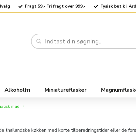
dvalg
Fragt 59,- Fri fragt over 999,-
Fysisk butik i Ar
Alkoholfri
Miniatureflasker
Magnumflask
asiatisk mad
de thailandske køkken med korte tilberedningstider eller de for