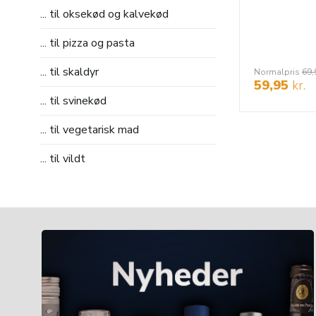
... til oksekød og kalvekød
... til pizza og pasta
... til skaldyr
Normalpris
69,
59,95
kr.
... til svinekød
... til vegetarisk mad
... til vildt