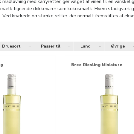
isk madlavning med karryretter, gør valget af vinen til en vans
r mælk-lignende drikkevarer som kokosmælk. Hvem stadigvæk gern
. Ved krydrede og stærke retter, der normalt fremstilles af eks
f kylling, oksekød eller svinekød kan også en saftig, frugtagtig Mu
etter kan serveres hvidvin. Den lette sushi er bedre ledsaget af
e Riesling eller hvidvin fra druerne Chardonnay og Sauvignon Bl
også rødvin finder deres plads i det kinesiske køkken. For ek
Druesort
Passer til
Land
Øvrige
or en Pinot Noir, i sojasovs marinerede kødretter dog drager forde
ng
Bree Riesling Miniature