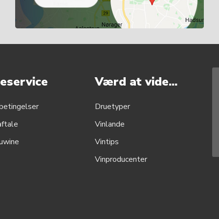
eservice
Værd at vide...
betingelser
Druetyper
aftale
Vinlande
uwine
Vintips
Vinproducenter