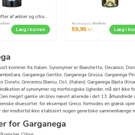
Denne vin dufter af æbler og citrusfrugter, smagen er afbalanceret og let krydret, perfekt til forretter med fisk eller lyst kød, og til asiatisk mad.
,00
kr.
Normalpris
89,95
kr.
59,95
kr.
Læg i kurven
Læg i ku
ega
ort kommer fra Italien. Synonymer er Bianchetto, Decanico, Do
ambellara, Garganega Gentile, Garganega Grossa, Garganega Pir
co Dorato, Grecenicu Biancu, Ost, (Italien); Garganega Bijela (Kro
indikation af synonymer og morfologiske ligheder, må det ikke f
. Den meget gamle vin blev nævnt allerede i det 13. århundrede
alienske druesorter, for eksempel Greco, formodes en græsk opr
l er der imidlertid ikke etableret nogen genetiske sammenhænge
er for Garganega
Blomster, Citrus