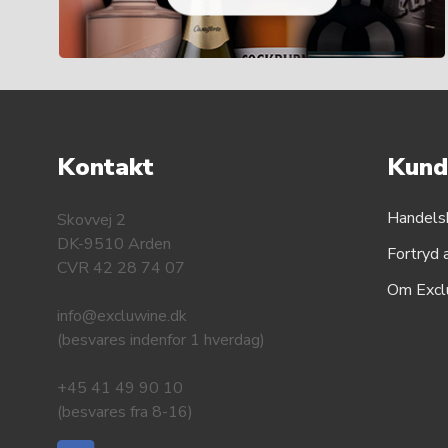
Kontakt
Kund
Handels
Skovvej 2
DK-9510 Arden
Fortryd 
CVR 42 28 74 07
Om Excl
info@excluwine.dk
(besvares indenfor 1 hverdag)
+45 41 49 90 10
(besvares fra 8-16)