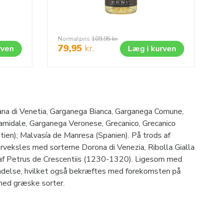
Normalpris
109,95
kr.
79,95
kr.
rven
Læg i kurven
rana di Venetia, Garganega Bianca, Garganega Comune,
amidale, Garganega Veronese, Grecanico, Grecanico
atien); Malvasía de Manresa (Spanien). På trods af
orveksles med sorterne Dorona di Venezia, Ribolla Gialla
 af Petrus de Crescentiis (1230-1320). Ligesom med
indelse, hvilket også bekræftes med forekomsten på
 med græske sorter.