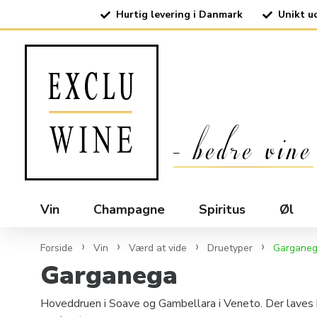
Hurtig levering i Danmark
Unikt u
Vin
Champagne
Spiritus
Øl
Forside
Vin
Værd at vide
Druetyper
Gargane
Garganega
Hoveddruen i Soave og Gambellara i Veneto. Der laves bå