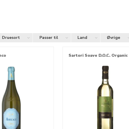
Druesort
Passer til
Land
Øvrige
nco
Sartori Soave D.O.C. Organic