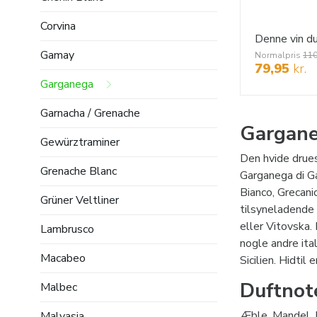
Corvina
Gamay
Normalpris
110
79,95
kr.
Garganega
Garnacha / Grenache
Gargan
Gewürztraminer
Den hvide drues
Grenache Blanc
Garganega di G
Bianco, Grecani
Grüner Veltliner
tilsyneladende 
eller Vitovska
Lambrusco
nogle andre it
Macabeo
Sicilien. Hidti
Duftnot
Malbec
Æble, Mandel, 
Malvasia