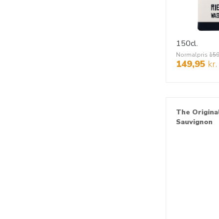
150cl.
Normalpris
159
149,95
kr.
The Origina
Sauvignon