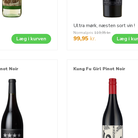
Ultra mørk, næsten sort vin !
Normalpris
119,95
kr.
99,95
kr.
Læg i kurven
Læg i ku
inot Noir
Kung Fu Girl Pinot Noir