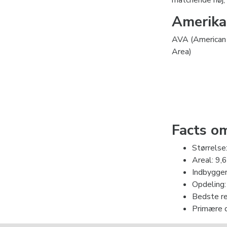
Amerikan
AVA (American V
Area)
Facts o
Størrelse
Areal: 9,
Indbygger
Opdeling:
Bedste re
Primære d