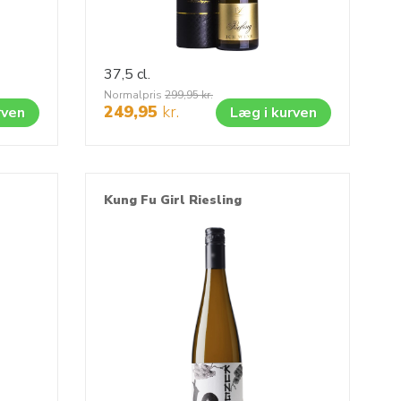
37,5 cl.
Normalpris
299,95
kr.
249,95
kr.
rven
Læg i kurven
Kung Fu Girl Riesling