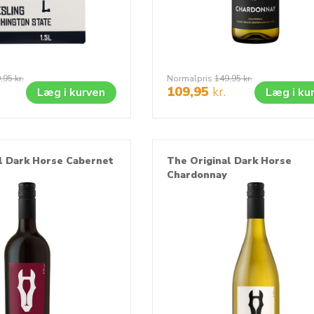
,95
kr.
Normalpris
149,95
kr.
109,95
kr.
Læg i kurven
Læg i ku
l Dark Horse Cabernet
The Original Dark Horse
Chardonnay