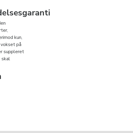
delsesgaranti
den
ter,
erimod kun,
 vokset på
er suppleret
 skal
n