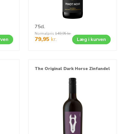
75cl.
Normalpris
149,95
kr.
79,95
kr.
rven
Læg i kurven
The Original Dark Horse Zinfandel