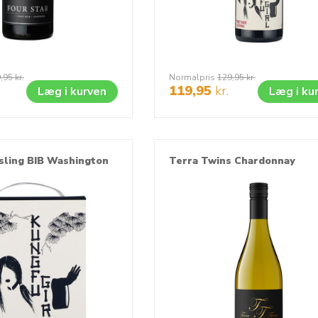
,95
kr.
Normalpris
129,95
kr.
119,95
kr.
Læg i kurven
Læg i ku
sling BIB Washington
Terra Twins Chardonnay