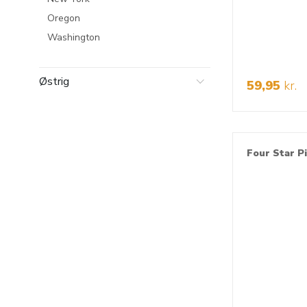
Oregon
Washington
Østrig
59,95
kr.
Four Star P