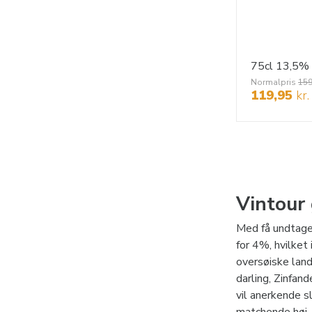
75cl
13,5%
Normalpris
159
119,95
kr.
Vintour
Med få undtagel
for 4%, hvilket
oversøiske lan
darling, Zinfand
vil anerkende s
matchende høj, 