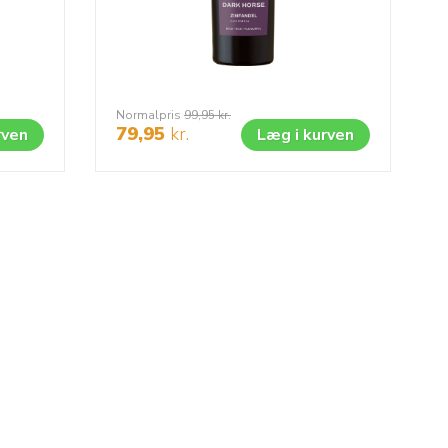
Normalpris
99,95
kr.
79,95
kr.
rven
Læg i kurven