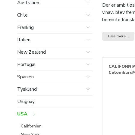
Australien
Der er ambitiøs
vinavl blev fre
Chile
berømte franske
voksende områ
Frankrig
Læs mere...
Italien
New Zealand
Portugal
CALIFORNI
Colombard/
Spanien
Tyskland
Uruguay
USA
Californien
New York