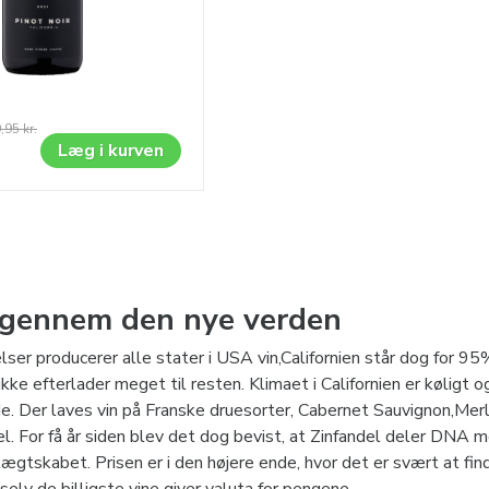
,95
kr.
Læg i kurven
 gennem den nye verden
ser producerer alle stater i USA vin,Californien står dog for 
 ikke efterlader meget til resten. Klimaet i Californien er kølig
de. Der laves vin på Franske druesorter, Cabernet Sauvignon,M
el. For få år siden blev det dog bevist, at Zinfandel deler DNA me
lægtskabet. Prisen er i den højere ende, hvor det er svært at fin
selv de billigste vine giver valuta for pengene.