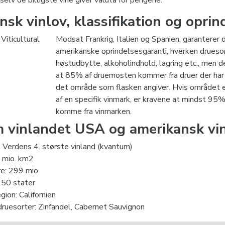
sk vinlov, klassifikation og oprin
iticultural
Modsat Frankrig, Italien og Spanien, garanterer 
amerikanske oprindelsesgaranti, hverken druesor
høstudbytte, alkoholindhold, lagring etc., men d
at 85% af druemosten kommer fra druer der har
det område som flasken angiver. Hvis området 
af en specifik vinmark, er kravene at mindst 95%
komme fra vinmarken.
m vinlandet USA og amerikansk vi
: Verdens 4. største vinland (kvantum)
6 mio. km2
e: 299 mio.
 50 stater
gion: Californien
ruesorter: Zinfandel, Cabernet Sauvignon