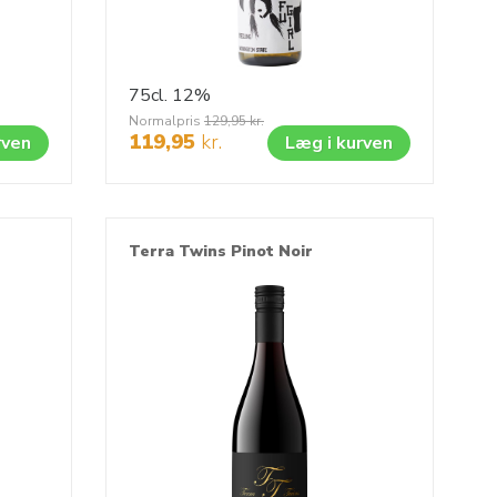
75cl.
12%
Normalpris
129,95
kr.
119,95
kr.
rven
Læg i kurven
Terra Twins Pinot Noir