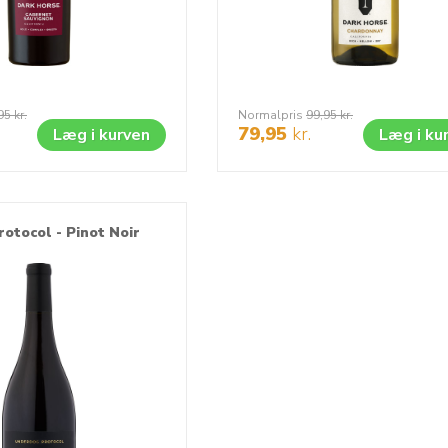
95
kr.
Normalpris
99,95
kr.
79,95
kr.
Læg i kurven
Læg i ku
otocol - Pinot Noir