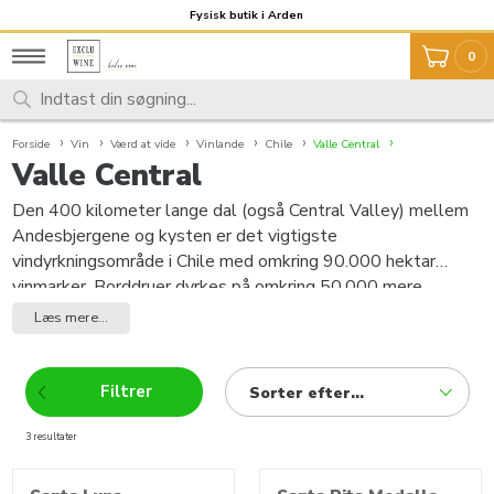
Fragt 59,- Fri fragt over 999,-
Fysisk butik i Arden
0
Forside
Vin
Værd at vide
Vinlande
Chile
Valle Central
Valle Central
Den 400 kilometer lange dal (også Central Valley) mellem
Andesbjergene og kysten er det vigtigste
vindyrkningsområde i Chile med omkring 90.000 hektar
vinmarker. Borddruer dyrkes på omkring 50.000 mere.
Regionen er fra nord til syd i de fire områder i Maipo; Rapel
Læs mere...
(med underområder Cachapoal og Colchagua); Curicó (med
delområder Teno og Lontué) og Maule (med delområder
Claro, Loncomilla og Tutuvén).
Filtrer
Sorter efter...
3 resultater
produkter