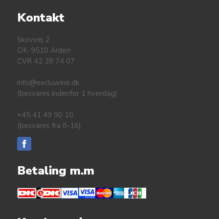
Kontakt
Skovvej 2
DK-9510 Arden
CVR 42 28 74 07
info@excluwine.dk
(besvares indenfor 1 hverdag)
+45 41 49 90 10
(besvares fra 8-16)
Betaling m.m