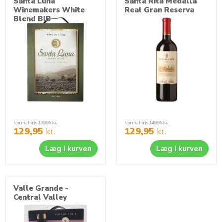
Santa Luna
Santa Rita Medalla
Winemakers White
Real Gran Reserva
Blend BIB
Normalpris
139,95
kr.
Normalpris
149,95
kr.
129,95
kr.
129,95
kr.
Læg i kurven
Læg i kurven
Valle Grande -
Central Valley