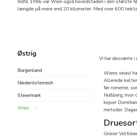
Indtil 1986 var Wien også hovedstaden i den største fød
længde på mere end 20 kilometer. Med over 600 hektar
Østrig
Vi har desværre i 
Burgenland
Wiens vinavl ha
Allerede kelter
Niederösterreich
før romerne, s
Nußberg, hvor 
Steiermark
kejser Domitian
Wien
metoder. Dagen
Druesor
Grüner Veltline