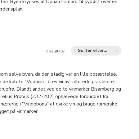
lten. Byen krydses af Donau fra nord til sydøst over en
erdensplan.
Sorter efter...
0 resultater
 som selve byen, da den stadig var en lille bosættelse.
m de kaldte "Vedunia", blev vinavl allerede praktiseret
druefrø. Blandt andet ved de to vinmarker Bisamberg og
Aurelius Probus (232-282) ophævede forbuddet fra
nærerne i "Vindobona" ​​at dyrke vin og bruge romerske
get på vinmarker.