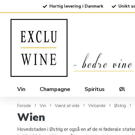
Hurtig levering i Danmark
Unikt u
Vin
Champagne
Spiritus
Øl
Forside
Vin
Værd at vide
Vinlande
Østrig
Wien
Hovedstaden i Østrig er også en af ​​de ni føderale sta