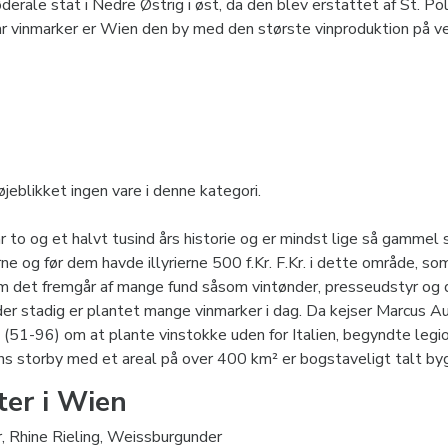
erale stat i Nedre Østrig i øst, da den blev erstattet af St. Pö
 vinmarker er Wien den by med den største vinproduktion på v
øjeblikket ingen vare i denne kategori.
r to og et halvt tusind års historie og er mindst lige så gammel
ne og før dem havde illyrierne 500 f.Kr. F.Kr. i dette område, so
om det fremgår af mange fund såsom vintønder, presseudstyr og 
der stadig er plantet mange vinmarker i dag. Da kejser Marcus 
 (51-96) om at plante vinstokke uden for Italien, begyndte legio
s storby med et areal på over 400 km² er bogstaveligt talt byg
ter i Wien
r, Rhine Rieling, Weissburgunder