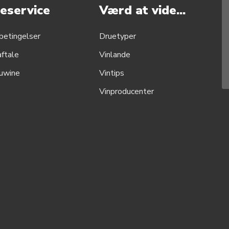
eservice
Værd at vide...
betingelser
Druetyper
aftale
Vinlande
uwine
Vintips
Vinproducenter