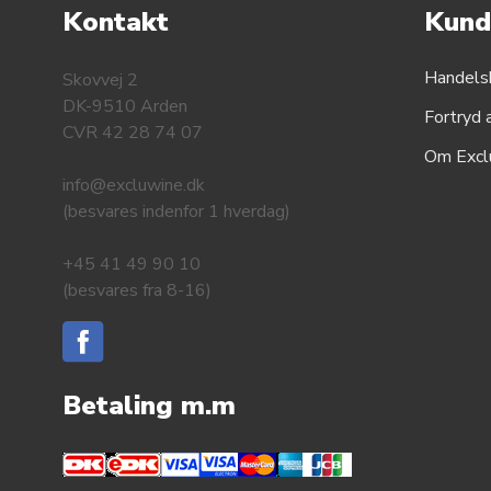
Kontakt
Kund
Handels
Skovvej 2
DK-9510 Arden
Fortryd 
CVR 42 28 74 07
Om Excl
info@excluwine.dk
(besvares indenfor 1 hverdag)
+45 41 49 90 10
(besvares fra 8-16)
Betaling m.m