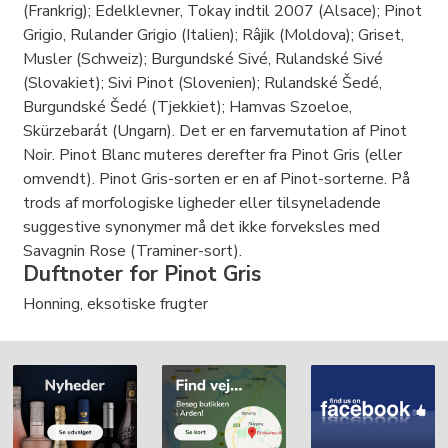
(Frankrig); Edelklevner, Tokay indtil 2007 (Alsace); Pinot
Grigio, Rulander Grigio (Italien); Râjik (Moldova); Griset,
Musler (Schweiz); Burgundské Sivé, Rulandské Sivé
(Slovakiet); Sivi Pinot (Slovenien); Rulandské Šedé,
Burgundské Šedé (Tjekkiet); Hamvas Szoeloe,
Skürzebarát (Ungarn). Det er en farvemutation af Pinot
Noir. Pinot Blanc muteres derefter fra Pinot Gris (eller
omvendt). Pinot Gris-sorten er en af ​​Pinot-sorterne. På
trods af morfologiske ligheder eller tilsyneladende
suggestive synonymer må det ikke forveksles med
Savagnin Rose (Traminer-sort).
Duftnoter for Pinot Gris
Honning, eksotiske frugter