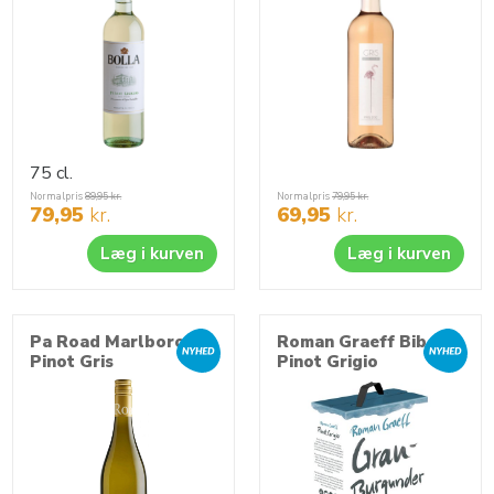
75 cl.
Normalpris
89,95
kr.
Normalpris
79,95
kr.
79,95
kr.
69,95
kr.
Læg i kurven
Læg i kurven
Pa Road Marlborough
Roman Graeff Bib
Pinot Gris
Pinot Grigio