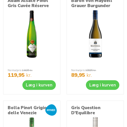
Adam Alsace Pinot
Baron Von Maydell
et mineralsk præg over sig. Derudover kan vinene gemmes
Gris Cuvée Réserve
Grauer Burgunder
ganske længe af en hvidvin.
Normalpris
134,95
kr.
Normalpris
109,95
kr.
119,95
kr.
89,95
kr.
Læg i kurven
Læg i kurven
Bolla Pinot Grigio
Gris Question
delle Venezie
D'Equilibre