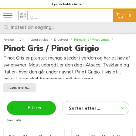
Fragt 59,- Fri fragt over 999,-
Fysisk butik i Arden
0
Forside
Vin
Værd at vide
Druetyper
Pinot Gris / Pinot Grigio
Pinot Gris / Pinot Grigio
Pinot Gris er plantet mange steder i verden og har et hav af
synonymer. Mest udbredt er den dog i Alsace, Tyskland og
Italien, hvor den går under navnet Pinot Grigio. Hvis et
enkelt sted skal fremhæves, må det være
Alsace. Klimaet her er perfekt til Pinot Gris, hvor det tillader
Læs mere...
at lave både tørre og søde vine. Efteråret er tørt, hvilket
muliggør at druerne kan høstes sent. Senthøstede druer
indeholder mere sukker og giver dermed sødere vine. Jo
Filtrer
Sorter efter...
senere de plukkes, jo sødere bliver vinene. Vine på Pinot Gris
har krydrede og moskusagtige aromaer blandet med honning
6 resultater
produkter
og eksotisk frugt. Honningtonerne er selvfølgelig mere
udtalt i de sødere vine. De Italienske vine har et også