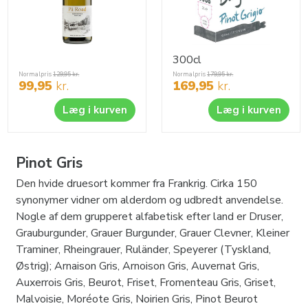
300cl
Normalpris
129,95
kr.
Normalpris
179,95
kr.
99,95
kr.
169,95
kr.
Læg i kurven
Læg i kurven
Pinot Gris
Den hvide druesort kommer fra Frankrig. Cirka 150
synonymer vidner om alderdom og udbredt anvendelse.
Nogle af dem grupperet alfabetisk efter land er Druser,
Grauburgunder, Grauer Burgunder, Grauer Clevner, Kleiner
Traminer, Rheingrauer, Ruländer, Speyerer (Tyskland,
Østrig); Arnaison Gris, Arnoison Gris, Auvernat Gris,
Auxerrois Gris, Beurot, Friset, Fromenteau Gris, Griset,
Malvoisie, Moréote Gris, Noirien Gris, Pinot Beurot