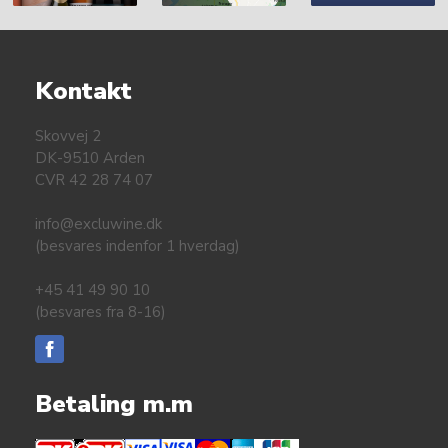
Kontakt
Skovvej 2
DK-9510 Arden
CVR 42 28 74 07
info@excluwine.dk
(besvares indenfor 1 hverdag)
+45 41 49 90 10
(besvares fra 8-16)
Betaling m.m