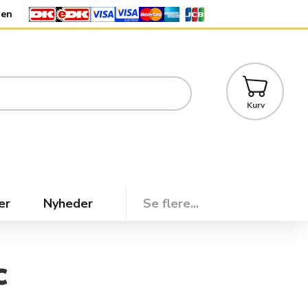
den
Kurv
er
Nyheder
Se flere...
c