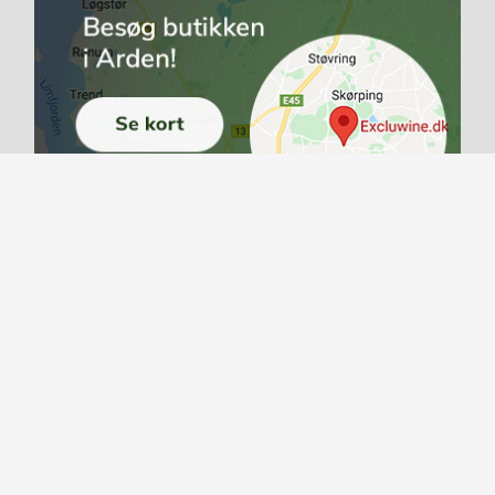
eservice
Værd at vide...
betingelser
Druetyper
aftale
Vinlande
uwine
Vintips
Vinproducenter