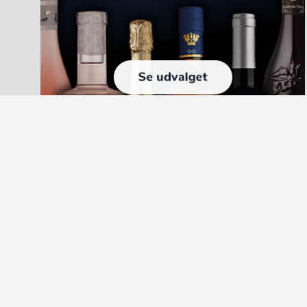
Kontakt
Kund
Handels
Skovvej 2
DK-9510 Arden
Fortryd 
CVR 42 28 74 07
Om Excl
info@excluwine.dk