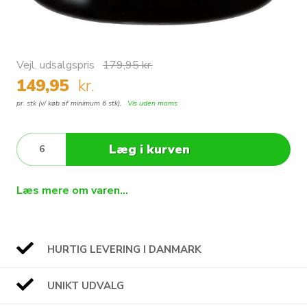
Vejl. udsalgspris
179,95 kr.
149,95
kr.
pr. stk (v/ køb af minimum 6 stk),
Vis uden moms
Læg i kurven
Læs mere om varen...
HURTIG LEVERING I DANMARK
UNIKT UDVALG