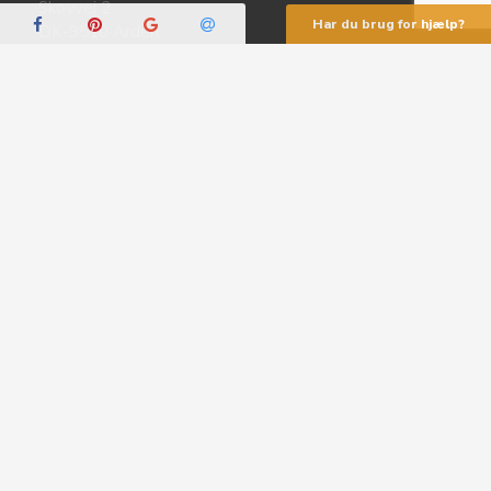
Skovvej 2
Har du brug for hjælp?
DK-9510 Arden
CVR 42 28 74 07
info@excluwine.dk
(besvares indenfor 1 hverdag)
+45 41 49 90 10
(besvares fra 8-16)
Betaling m.m
Kundeservice
Handelsbetingelser