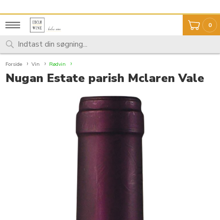
Fragt 59,- Fri fragt over 999,-
Unikt udvalg
0
Forside
Vin
Rødvin
Nugan Estate parish Mclaren Vale