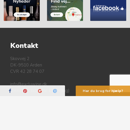
Kontakt
Skovvej 2
DK-9510 Arden
CVR 42 28 74 07
info@excluwine.dk
(besvares indenfor 1 hverdag)
Har du brug for hjælp?
+45 41 49 90 10
(besvares fra 8-16)