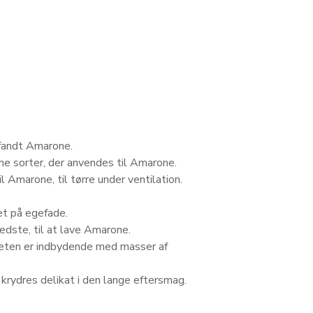
fandt Amarone.
me sorter, der anvendes til Amarone.
l Amarone, til tørre under ventilation.
et på egefade.
edste, til at lave Amarone.
ueten er indbydende med masser af
krydres delikat i den lange eftersmag.