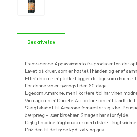
Beskrivelse
Fremragende Appassimento fra producenten der op
Lavet på druer, som er høstet i hånden og er af sam
Efter druerne er plukket ligger de, ligesom druerne ti
For denne vin er tørringstiden 60 dage.
Ligesom Amarone, men i kortere tid, har vinen modn
Vinmageren er Daniele Accordini, som er blandt de b
Slægtskabet til Amarone fornægter sig ikke. Bouq
bærpræg – især kirsebær. Smagen har stor fylde.
Dejligt modne frugtnuancer med diskret frugtsødme 
Drik den til det røde kød, kalv og gris.